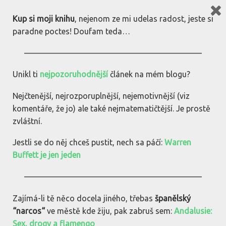
bez(dia)kritiky.cz
Kup si moji knihu
, nejenom ze mi udelas radost, jeste si
paradne poctes! Doufam teda…
Vytvory se stitkem :
"moto
cestovani"
——————————————————————
Unikl ti
nejpozoruhodnější
článek na mém blogu?
ABSOLUTNE NEPOTREBNE INFORMACE
Nejčtenější, nejrozporuplnější, nejemotivnější (viz
DO NEBE VOLAJICI MOUDRA
komentáře, že jo) ale také nejmatematičtější. Je prostě
zvláštní.
Manual pro moto cestovatele
Jestli se do něj chceš pustit, nech sa páčí:
Warren
Manual pro motocestovatele Kdo nechce byt na svem ...
Buffett je jen jeden
1 min
cteni
1 Komentar
1.9.2016
——————————————————————
Zajímá-li tě něco docela jiného, třebas
španělský
1
“narcos“
ve městě kde žiju, pak zabruš sem:
Andalusie:
Sex, drogy a flamengo