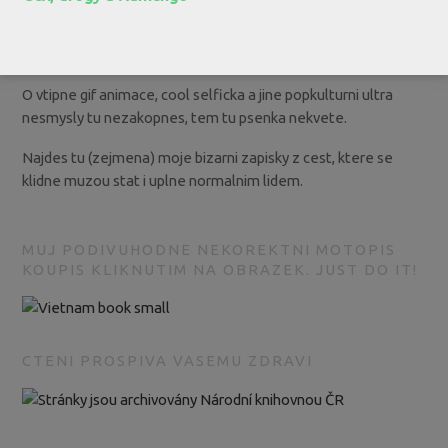
BLOG PRO LIDI, CO RADI CTOU.
O vtipne gif animace, cool selficka a jine popkulturni ultra
nesmysly tu nezakopnes, tem tu psenka nekvete.
Najdes tu (zejmena) moje bizarni zapisky z cest, ktere se
klidne muzou stat i uplne normalnim lidem.
MUJ PODIVUHODNE NEKOREKTNI MOTOPIS
KOUPIS KLIKNUTIM NA OBRAZEK. JUST DO IT!
CTENI PROSPIVA VASEMU ZDRAVI