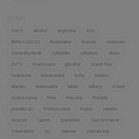
STITKY
53x11
alkohol
anglictina
ASO
BMW G 650 GS
Bookmaker
brasule
cestovani
ctenarsky denik
Cyklistika
cyklokros
divaci
DVTV
financovani
gibraltar
Grand Tour
hodinovka
kloudnovina
knihy
Kontos
Maroko
matematika
Nibali
odkazy
O mne
osobni rozvoj
Peru
Peru trip
Pravidla
pravidla UCI
Profesni zivot
Psylos
rebelie
recenze
Sazeni
spanelsko
Tour de France
Travel Bible
UCI
Vietnam
vietnam trip