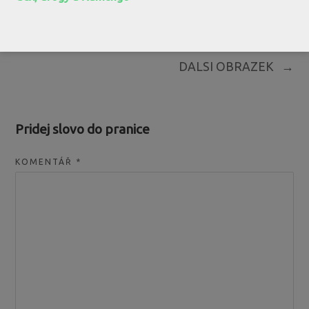
←
PREDCHOZI OBRAZEK
DALSI OBRAZEK
→
Pridej slovo do pranice
KOMENTÁŘ
*