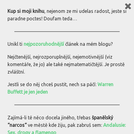
bez(dia)kritiky.cz
Kup si moji knihu
, nejenom ze mi udelas radost, jeste si
paradne poctes! Doufam teda…
16970190185_0ebc72b80a_k
——————————————————————
6.11.2016
komentare: 0
LK
Unikl ti
nejpozoruhodnější
článek na mém blogu?
Nejčtenější, nejrozporuplnější, nejemotivnější (viz
komentáře, že jo) ale také nejmatematičtější. Je prostě
zvláštní.
Jestli se do něj chceš pustit, nech sa páčí:
Warren
Buffett je jen jeden
——————————————————————
Zajímá-li tě něco docela jiného, třebas
španělský
“narcos“
ve městě kde žiju, pak zabruš sem:
Andalusie:
Sex, drogy a flamengo