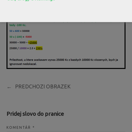
←
PREDCHOZI OBRAZEK
Pridej slovo do pranice
KOMENTÁŘ
*