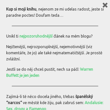
bez(dia)kritiky.cz
Kup si moji knihu
, nejenom ze mi udelas radost, jeste si
paradne poctes! Doufam teda…
03#
——————————————————————
10.5.2017
komentare: 0
LK
Unikl ti
nejpozoruhodnější
článek na mém blogu?
Nejčtenější, nejrozporuplnější, nejemotivnější (viz
komentáře, že jo) ale také nejmatematičtější. Je prostě
zvláštní.
Jestli se do něj chceš pustit, nech sa páčí:
Warren
Buffett je jen jeden
——————————————————————
Zajímá-li tě něco docela jiného, třebas
španělský
“narcos“
ve městě kde žiju, pak zabruš sem:
Andalusie:
Sex, drogy a flamengo