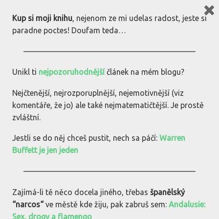
bez(dia)kritiky.cz
Kup si moji knihu
, nejenom ze mi udelas radost, jeste si
paradne poctes! Doufam teda…
PDFka
——————————————————————
Unikl ti
nejpozoruhodnější
článek na mém blogu?
5.5.2017
komentare: 0
LK
1 min
cteni
Nejčtenější, nejrozporuplnější, nejemotivnější (viz
PDFka
komentáře, že jo) ale také nejmatematičtější. Je prostě
Kellyho vzorec – PDF ready
zvláštní.
Jestli se do něj chceš pustit, nech sa páčí:
Warren
Buffett je jen jeden
PREDCHOZI
←
Warren Buffett je jen jeden
——————————————————————
Zajímá-li tě něco docela jiného, třebas
španělský
“narcos“
ve městě kde žiju, pak zabruš sem:
Andalusie:
Pridej slovo do pranice
Sex, drogy a flamengo