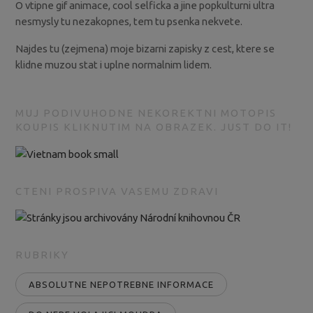
O vtipne gif animace, cool selficka a jine popkulturni ultra
nesmysly tu nezakopnes, tem tu psenka nekvete.
Najdes tu (zejmena) moje bizarni zapisky z cest, ktere se
klidne muzou stat i uplne normalnim lidem.
MUJ PODIVUHODNE NEKOREKTNI MOTOPIS
KOUPIS KLIKNUTIM NA OBRAZEK. JUST DO IT!
CTENI PROSPIVA VASEMU ZDRAVI
RUBRIKY
ABSOLUTNE NEPOTREBNE INFORMACE