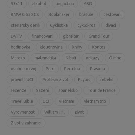
53x11
alkohol
anglictina
ASO
BMW G 650 GS
Bookmaker
brasule
cestovani
ctenarsky denik
Cyklistika
cyklokros
divaci
DVTV
financovani
gibraltar
Grand Tour
hodinovka
kloudnovina
knihy
Kontos
Maroko
matematika
Nibali
odkazy
O mne
osobni rozvoj
Peru
Peru trip
Pravidla
pravidla UCI
Profesni zivot
Psylos
rebelie
recenze
Sazeni
spanelsko
Tour de France
Travel Bible
UCI
Vietnam
vietnam trip
Vyrovnanost
William Hill
zivot
Zivot v zahranici